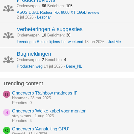
Product reviews
Onderwerpen
86
Berichten
105
ASUS DUAL Radeon RX 9060 XT 16GB review
2 jul 2026
Lesbriar
Verbeteringen & suggesties
Onderwerpen
10
Berichten
30
Levering in Belgie tijdens het weekend
13 jun 2026
JustMe
Bugmeldingen
Onderwerpen
2
Berichten
4
Producten weg
14 jul 2025
Base_NL
Trending content
Onderwerp 'Rainbow madness!!!'
H
Hammer
28 mrt 2025
Reacties: 0
Onderwerp 'Welke kabel voor monitor'
S
steynkrans
1 aug 2026
Reacties: 4
Onderwerp 'Aansluiting GPU'
O
Oswald
31 jul 2026