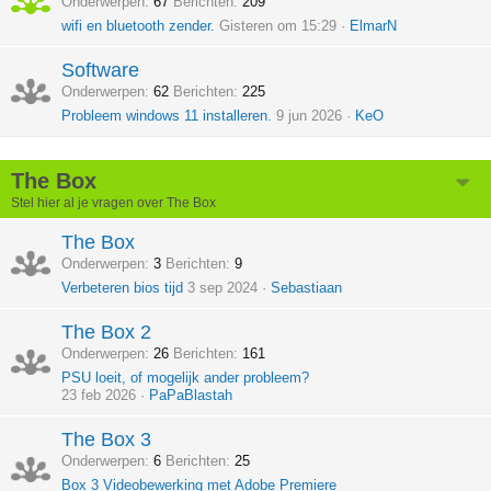
Onderwerpen
67
Berichten
209
wifi en bluetooth zender.
Gisteren om 15:29
ElmarN
Software
Onderwerpen
62
Berichten
225
Probleem windows 11 installeren.
9 jun 2026
KeO
The Box
Stel hier al je vragen over The Box
The Box
Onderwerpen
3
Berichten
9
Verbeteren bios tijd
3 sep 2024
Sebastiaan
The Box 2
Onderwerpen
26
Berichten
161
PSU loeit, of mogelijk ander probleem?
23 feb 2026
PaPaBlastah
The Box 3
Onderwerpen
6
Berichten
25
Box 3 Videobewerking met Adobe Premiere