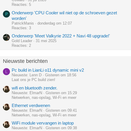
Reacties: 5
Onderwerp 'CPU Cooler wil niet op de schroeven gezet
P
worden'
PatrickManis
donderdag om 12:07
Reacties: 3
Onderwerp 'Meet Valkyrie 2022 + Navi 48 upgrade!'
Gold Leader
31 mei 2025
Reacties: 2
Nieuwste berichten
Pc build in LianLi o11 dynamic mini v2
L
Nieuwste: Lenn D
Gisteren om 18:56
Laat ons je PC build zien!
wifi en bluetooth zender.
Nieuwste: ElmarN
Gisteren om 15:29
Netwerken, nas-opslag, Wi-Fi en meer
Ethernet verdwenen
Nieuwste: ElmarN
Gisteren om 09:41
Netwerken, nas-opslag, Wi-Fi en meer
WiFi module vervangen in laptop
Nieuwste: ElmarN
Gisteren om 09:38