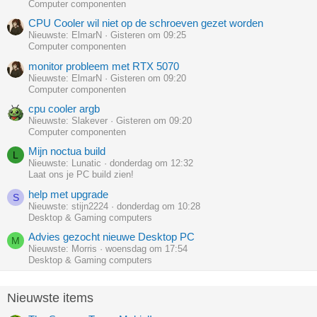
Computer componenten
CPU Cooler wil niet op de schroeven gezet worden
Nieuwste: ElmarN
Gisteren om 09:25
Computer componenten
monitor probleem met RTX 5070
Nieuwste: ElmarN
Gisteren om 09:20
Computer componenten
cpu cooler argb
Nieuwste: Slakever
Gisteren om 09:20
Computer componenten
Mijn noctua build
L
Nieuwste: Lunatic
donderdag om 12:32
Laat ons je PC build zien!
help met upgrade
S
Nieuwste: stijn2224
donderdag om 10:28
Desktop & Gaming computers
Advies gezocht nieuwe Desktop PC
M
Nieuwste: Morris
woensdag om 17:54
Desktop & Gaming computers
Nieuwste items