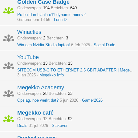
Golden Case Badge
Onderwerpen
194
Berichten
640
Pc build in LianLi o11 dynamic mini v2
Gisteren om 18:56
Lenn D
Winacties
Onderwerpen
2
Berichten
3
Win een Nvidia Studio laptop!
6 feb 2025
Social Dude
YouTube
Onderwerpen
13
Berichten
13
SITECOM USB-C TO ETHERNET 2.5 GBIT ADAPTER | Megekko Spotlight
3 jan 2025
Megekko Info
Megekko Academy
Onderwerpen
28
Berichten
33
Opslag, hoe werkt dat?
5 jun 2026
Gamer2026
Megekko café
Onderwerpen
12
Berichten
92
Deals
31 jul 2026
Slakever