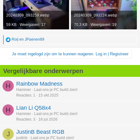
20240309_093259.webp
20240309_093224.webp
59 KB · Weergaven: 17
70,3 KB · Weergaven: 19
Roij
en
JPaenen89
W
a
a
Je moet ingelogd zijn om te kunnen reageren. Log in | Registreer
r
d
e
r
Vergelijkbare onderwerpen
i
n
Rainbow Madness
g
H
e
Hammer
Laat ons je PC build zien!
n
Reacties
1
15 okt 2025
:
Lian Li Q58x4
H
Hammer
Laat ons je PC build zien!
Reacties
3
16 jul 2026
JustinB Beast RGB
J
justinb
Laat ons je PC build zien!