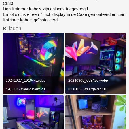
CL30
Lian li strimer kabels zijn onlangs toegevoegd
En tot slot is er een 7 inch display in de Case gemonteerd en Lian
li strimer kabels geïnstalleerd.
Bijlagen
20241027_191044.webp
20240309_093420.webp
49,6 KB · Weergaven: 20
82,8 KB · Weergaven: 18