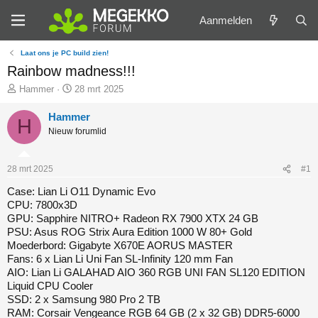
Aanmelden
Laat ons je PC build zien!
Rainbow madness!!!
O
S
Hammer
28 mrt 2025
n
t
d
a
Hammer
H
e
r
Nieuw forumlid
r
t
w
d
e
a
r
t
28 mrt 2025
#1
p
u
s
m
Case: Lian Li O11 Dynamic Evo
t
CPU: 7800x3D
a
GPU: Sapphire NITRO+ Radeon RX 7900 XTX 24 GB
r
PSU: Asus ROG Strix Aura Edition 1000 W 80+ Gold
t
Moederbord: Gigabyte X670E AORUS MASTER
e
Fans: 6 x Lian Li Uni Fan SL-Infinity 120 mm Fan
r
AIO: Lian Li GALAHAD AIO 360 RGB UNI FAN SL120 EDITION
Liquid CPU Cooler
SSD: 2 x Samsung 980 Pro 2 TB
RAM: Corsair Vengeance RGB 64 GB (2 x 32 GB) DDR5-6000