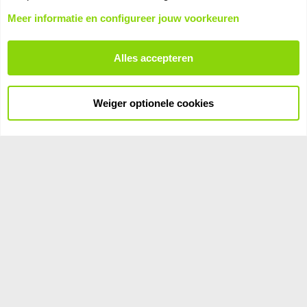
Meer informatie en configureer jouw voorkeuren
Alles accepteren
Laat ons je PC build zien!
Weiger optionele cookies
Cookies
Voorwaarden en regels
Privacybeleid
Help
Hoofdpagina
R
S
S