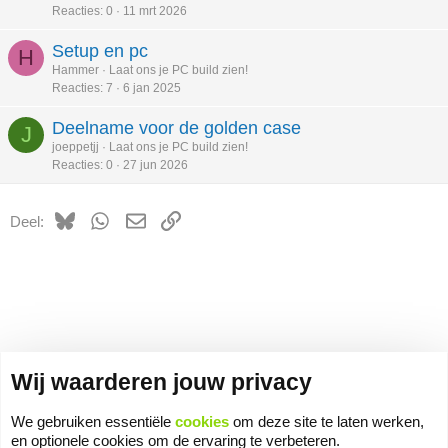
Reacties
0
11 mrt 2026
Setup en pc
H
Hammer
Laat ons je PC build zien!
Reacties
7
6 jan 2025
Deelname voor de golden case
J
joeppetjj
Laat ons je PC build zien!
Reacties
0
27 jun 2026
Bluesky
WhatsApp
E-mail
koppeling
Deel:
Wij waarderen jouw privacy
We gebruiken essentiële
cookies
om deze site te laten werken,
en optionele cookies om de ervaring te verbeteren.