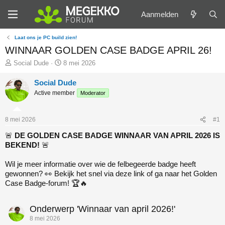
Aanmelden
Laat ons je PC build zien!
WINNAAR GOLDEN CASE BADGE APRIL 26!
O
S
Social Dude
8 mei 2026
n
t
d
a
Social Dude
e
r
Active member
Moderator
r
t
w
d
e
a
r
t
8 mei 2026
#1
p
u
s
m
🚨
DE GOLDEN CASE BADGE WINNAAR VAN APRIL 2026 IS
t
BEKEND!
🚨
a
r
Wil je meer informatie over wie de felbegeerde badge heeft
t
gewonnen? 👀 Bekijk het snel via deze link of ga naar het Golden
e
Case Badge-forum! 🏆🔥
r
Onderwerp 'Winnaar van april 2026!'
8 mei 2026