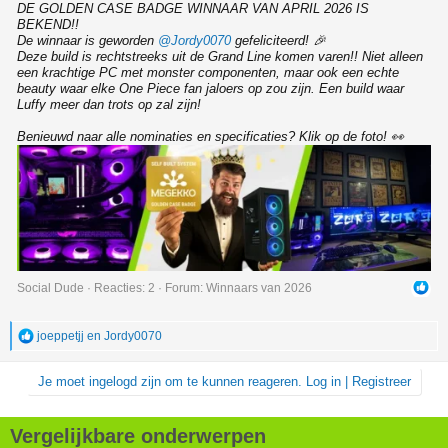
DE GOLDEN CASE BADGE WINNAAR VAN APRIL 2026 IS
BEKEND!!
De winnaar is geworden
@Jordy0070
gefeliciteerd! 🎉
Deze build is rechtstreeks uit de Grand Line komen varen!! Niet alleen
een krachtige PC met monster componenten, maar ook een echte
beauty waar elke One Piece fan jaloers op zou zijn. Een build waar
Luffy meer dan trots op zal zijn!
Benieuwd naar alle nominaties en specificaties? Klik op de foto! 👀
Social Dude
Reacties: 2
Forum:
Winnaars van 2026
joeppetjj
en
Jordy0070
W
a
a
Je moet ingelogd zijn om te kunnen reageren. Log in | Registreer
r
d
e
r
Vergelijkbare onderwerpen
i