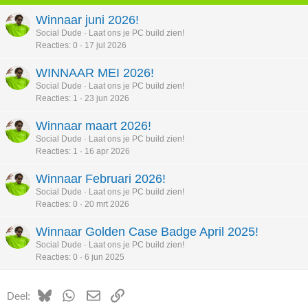
n
Winnaar juni 2026!
g
e
Social Dude
Laat ons je PC build zien!
n
Reacties
0
17 jul 2026
:
WINNAAR MEI 2026!
Social Dude
Laat ons je PC build zien!
Reacties
1
23 jun 2026
Winnaar maart 2026!
Social Dude
Laat ons je PC build zien!
Reacties
1
16 apr 2026
Winnaar Februari 2026!
Social Dude
Laat ons je PC build zien!
Reacties
0
20 mrt 2026
Winnaar Golden Case Badge April 2025!
Social Dude
Laat ons je PC build zien!
Reacties
0
6 jun 2025
Bluesky
WhatsApp
E-mail
koppeling
Deel: